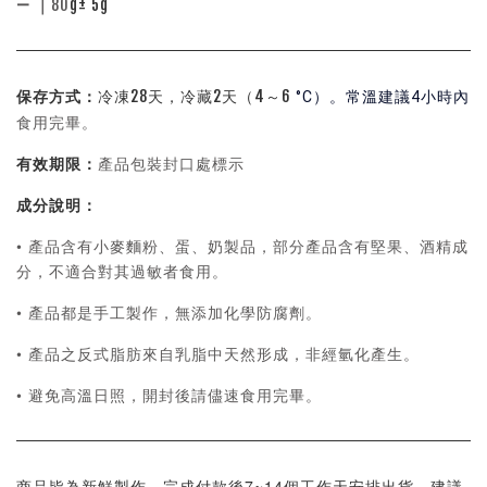
— ｜
80
g± 5g
保存方式：
冷凍28天，冷藏2天（4～6
°C）。常溫建議4小時內
食用完畢。
有效期限：
產品包裝封口處標示
成分說明：
•
產品含有小麥麵粉、蛋、奶製品，部分產品含有堅果、酒精成
分，不適合對其過敏者食用。
•
產品都是手工製作，無添加化學防腐劑。
•
產品之反式脂肪來自乳脂中天然形成，非經氫化產生。
•
避免高溫日照，開封後請儘速食用完畢。
完成付款後
7~14
個工作天安排出貨
商品皆為新鮮製作，
，建議