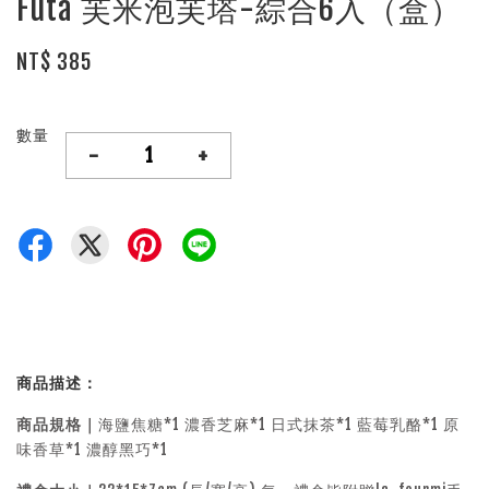
Futa 芙米泡芙塔-綜合6入（盒）
NT$ 385
數量
-
+
商品描述：
商品規格｜
海鹽焦糖*1 濃香芝麻*1 日式抹茶*1 藍莓乳酪*1 原
味香草*1 濃醇黑巧*1