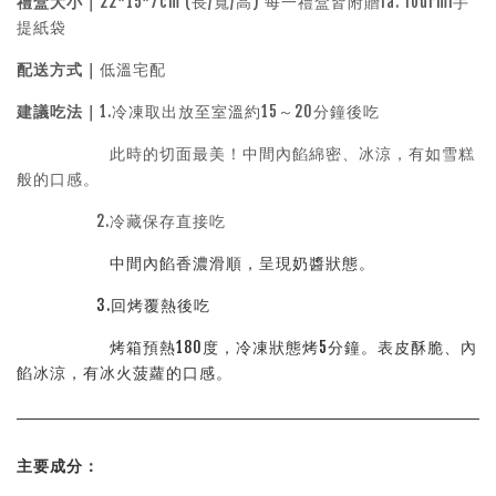
禮盒大小｜
22*15*7cm (長/寬/高) 每一禮盒皆附贈la. fourmi手
提紙袋
配送方式｜
低溫宅配
建議吃法｜
1.冷凍取出放至室溫約15～20分鐘後吃
此時的切面最美！中間內餡綿密、冰涼，有如雪糕
般的口感。
2.冷藏保存直接吃
中間內餡香濃滑順，呈現奶醬狀態。
3.回烤覆熱後吃
烤箱預熱180度，冷凍狀態烤5分鐘。表皮酥脆、內
餡冰涼，有冰火菠蘿的口感。
主要成分：